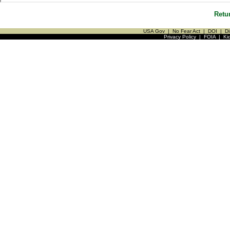
Retu
USA Gov
|
No Fear Act
|
DOI
|
Di
Privacy Policy
|
FOIA
|
Ki