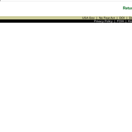
Retu
USA Gov
|
No Fear Act
|
DOI
|
Di
Privacy Policy
|
FOIA
|
Ki