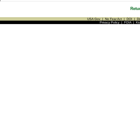
Retu
USA Gov
|
No Fear Act
|
DOI
|
Di
Privacy Policy
|
FOIA
|
Ki