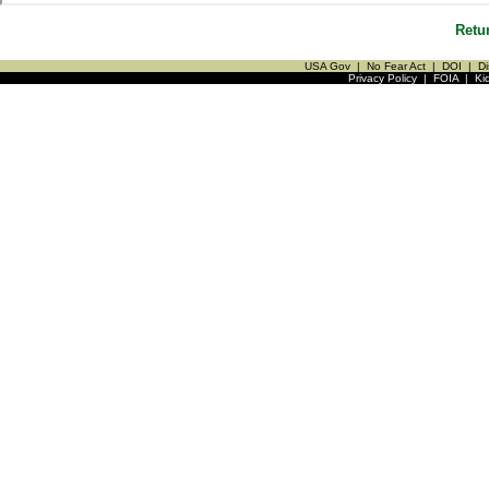
Retu
USA Gov
|
No Fear Act
|
DOI
|
Di
Privacy Policy
|
FOIA
|
Ki