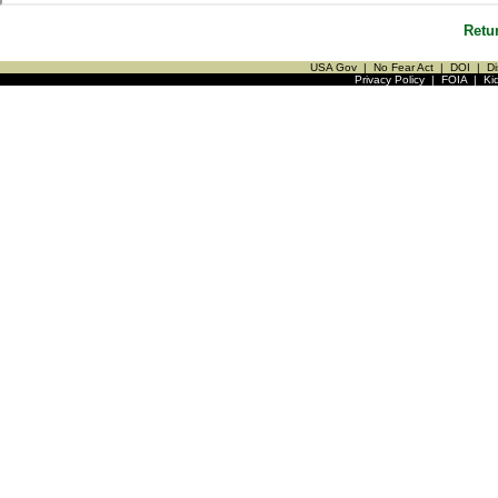
Retu
USA Gov
|
No Fear Act
|
DOI
|
Di
Privacy Policy
|
FOIA
|
Ki