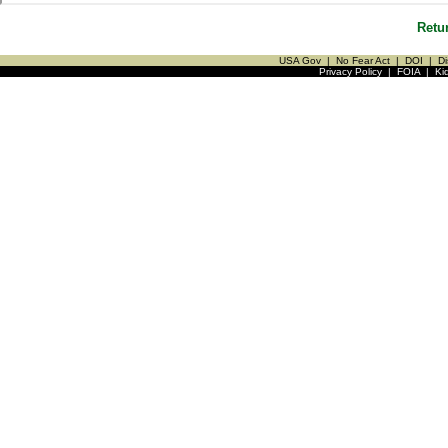
Retu
USA Gov
|
No Fear Act
|
DOI
|
Di
Privacy Policy
|
FOIA
|
Ki