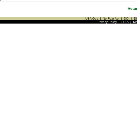
Retu
USA Gov
|
No Fear Act
|
DOI
|
Di
Privacy Policy
|
FOIA
|
Ki