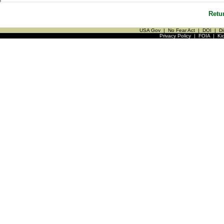
Retu
USA Gov
|
No Fear Act
|
DOI
|
Di
Privacy Policy
|
FOIA
|
Ki