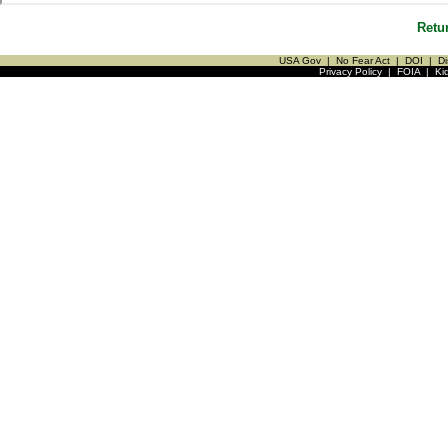
Retu
USA Gov
|
No Fear Act
|
DOI
|
Di
Privacy Policy
|
FOIA
|
Ki