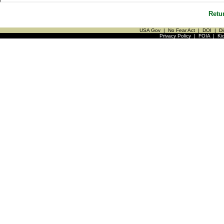
Retu
USA Gov
|
No Fear Act
|
DOI
|
Di
Privacy Policy
|
FOIA
|
Ki