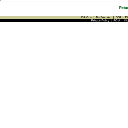
Retu
USA Gov
|
No Fear Act
|
DOI
|
Di
Privacy Policy
|
FOIA
|
Ki