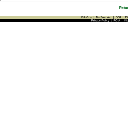
Retu
USA Gov
|
No Fear Act
|
DOI
|
Di
Privacy Policy
|
FOIA
|
Ki