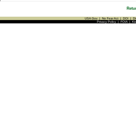
Retu
USA Gov
|
No Fear Act
|
DOI
|
Di
Privacy Policy
|
FOIA
|
Ki