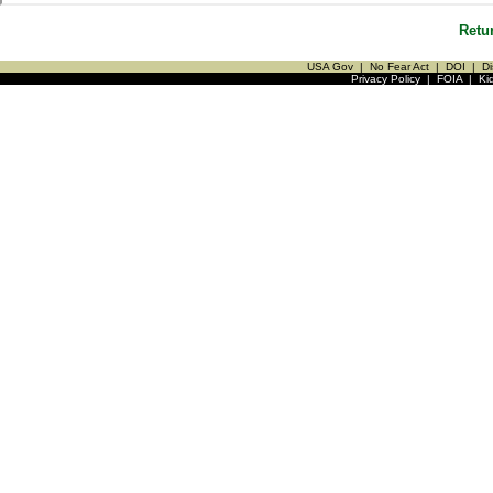
Retu
USA Gov
|
No Fear Act
|
DOI
|
Di
Privacy Policy
|
FOIA
|
Ki