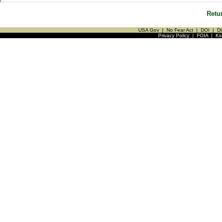
Retu
USA Gov
|
No Fear Act
|
DOI
|
Di
Privacy Policy
|
FOIA
|
Ki