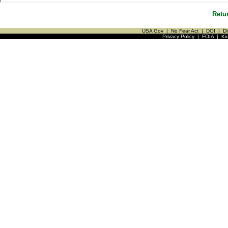
Retu
USA Gov
|
No Fear Act
|
DOI
|
Di
Privacy Policy
|
FOIA
|
Ki