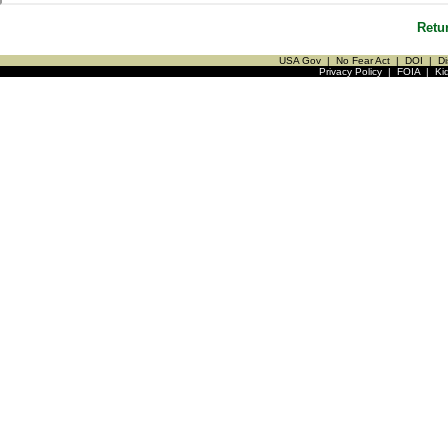
Retu
USA Gov
|
No Fear Act
|
DOI
|
Di
Privacy Policy
|
FOIA
|
Ki