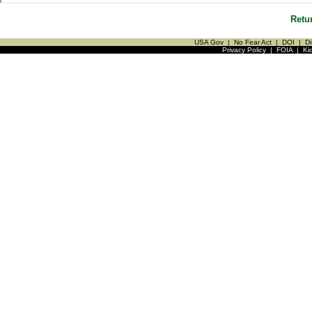
Retu
USA Gov
|
No Fear Act
|
DOI
|
Di
Privacy Policy
|
FOIA
|
Ki