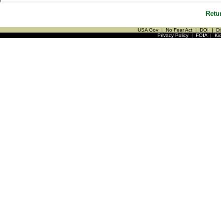
Retu
USA Gov
|
No Fear Act
|
DOI
|
Di
Privacy Policy
|
FOIA
|
Ki