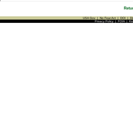
Retu
USA Gov
|
No Fear Act
|
DOI
|
Di
Privacy Policy
|
FOIA
|
Ki