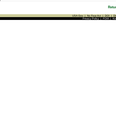
Retu
USA Gov
|
No Fear Act
|
DOI
|
Di
Privacy Policy
|
FOIA
|
Ki