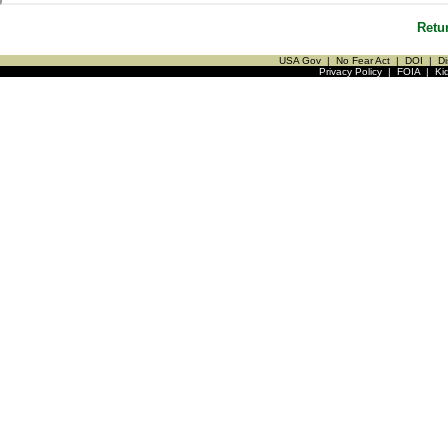
Retu
USA Gov
|
No Fear Act
|
DOI
|
Di
Privacy Policy
|
FOIA
|
Ki