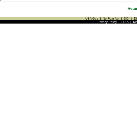
Retu
USA Gov
|
No Fear Act
|
DOI
|
Di
Privacy Policy
|
FOIA
|
Ki