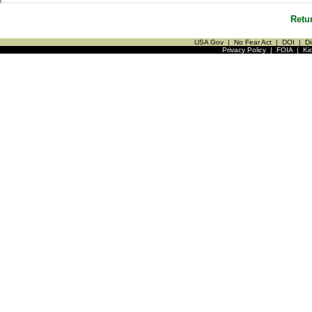
Retu
USA Gov
|
No Fear Act
|
DOI
|
Di
Privacy Policy
|
FOIA
|
Ki