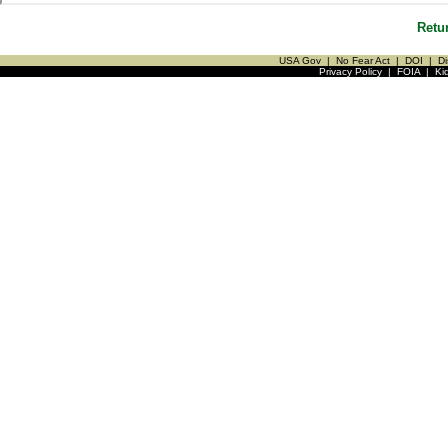
Retu
USA Gov
|
No Fear Act
|
DOI
|
Di
Privacy Policy
|
FOIA
|
Ki