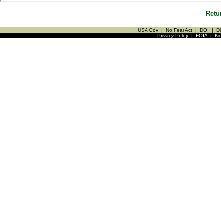
Retu
USA Gov
|
No Fear Act
|
DOI
|
Di
Privacy Policy
|
FOIA
|
Ki