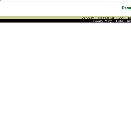
Retu
USA Gov
|
No Fear Act
|
DOI
|
Di
Privacy Policy
|
FOIA
|
Ki