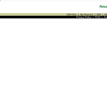
Retu
USA Gov
|
No Fear Act
|
DOI
|
Di
Privacy Policy
|
FOIA
|
Ki