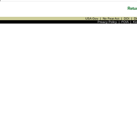
Retu
USA Gov
|
No Fear Act
|
DOI
|
Di
Privacy Policy
|
FOIA
|
Ki