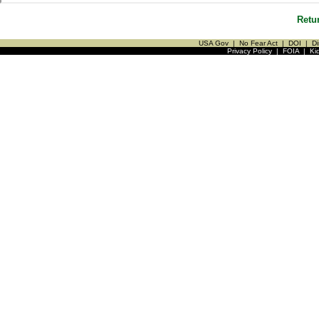
Retu
USA Gov
|
No Fear Act
|
DOI
|
Di
Privacy Policy
|
FOIA
|
Ki