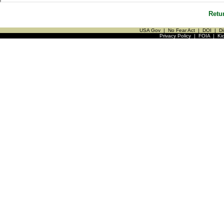
Retu
USA Gov
|
No Fear Act
|
DOI
|
Di
Privacy Policy
|
FOIA
|
Ki