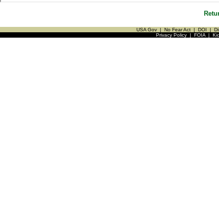
Retu
USA Gov
|
No Fear Act
|
DOI
|
Di
Privacy Policy
|
FOIA
|
Ki