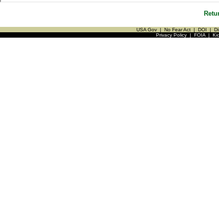
Retu
USA Gov
|
No Fear Act
|
DOI
|
Di
Privacy Policy
|
FOIA
|
Ki