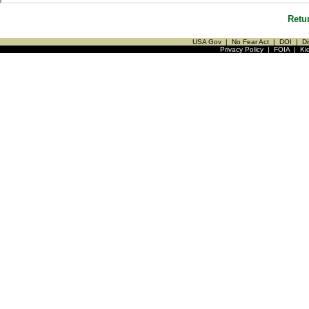
Retu
USA Gov
|
No Fear Act
|
DOI
|
Di
Privacy Policy
|
FOIA
|
Ki