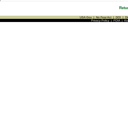
Retu
USA Gov
|
No Fear Act
|
DOI
|
Di
Privacy Policy
|
FOIA
|
Ki