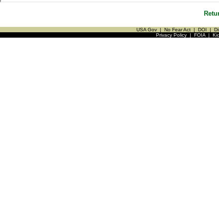
Retu
USA Gov
|
No Fear Act
|
DOI
|
Di
Privacy Policy
|
FOIA
|
Ki