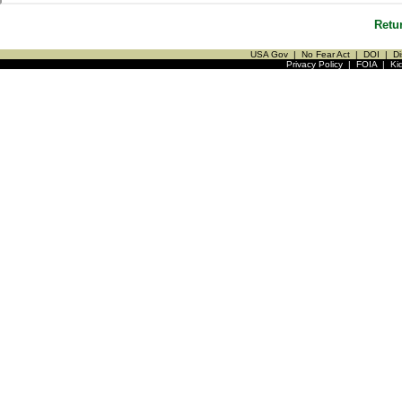
Retu
USA Gov
|
No Fear Act
|
DOI
|
Di
Privacy Policy
|
FOIA
|
Ki