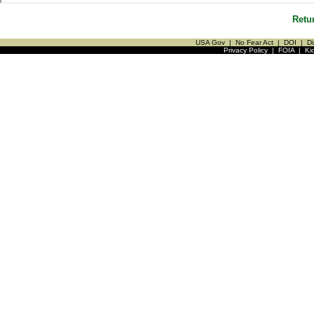
Retu
USA Gov
|
No Fear Act
|
DOI
|
Di
Privacy Policy
|
FOIA
|
Ki