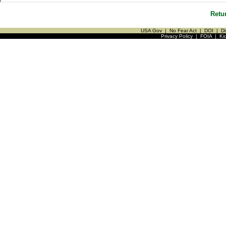
Retu
USA Gov
|
No Fear Act
|
DOI
|
Di
Privacy Policy
|
FOIA
|
Ki