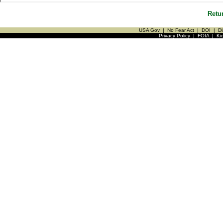
Retu
USA Gov
|
No Fear Act
|
DOI
|
Di
Privacy Policy
|
FOIA
|
Ki