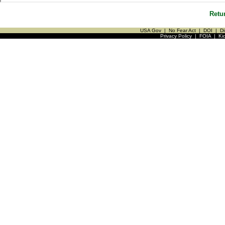
Retu
USA Gov
|
No Fear Act
|
DOI
|
Di
Privacy Policy
|
FOIA
|
Ki