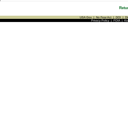
Retu
USA Gov
|
No Fear Act
|
DOI
|
Di
Privacy Policy
|
FOIA
|
Ki