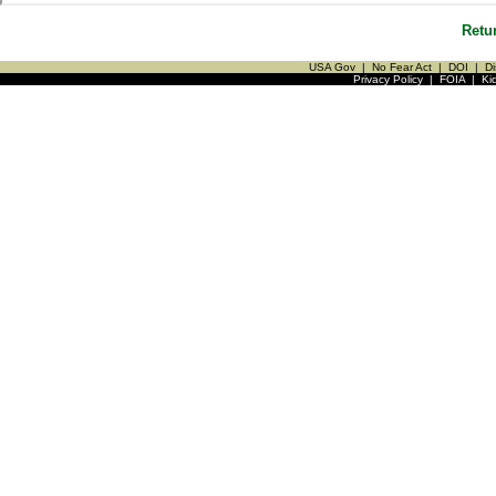
Retu
USA Gov
|
No Fear Act
|
DOI
|
Di
Privacy Policy
|
FOIA
|
Ki