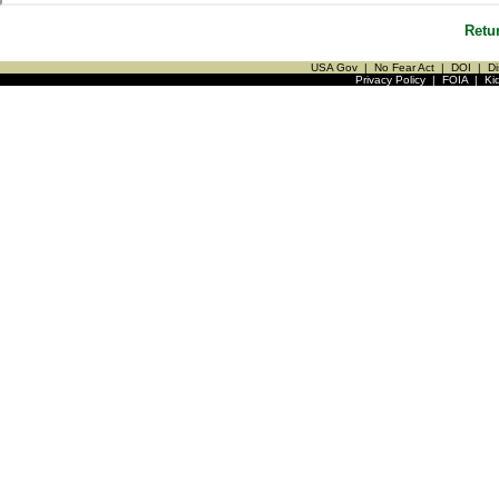
Retu
USA Gov
|
No Fear Act
|
DOI
|
Di
Privacy Policy
|
FOIA
|
Ki