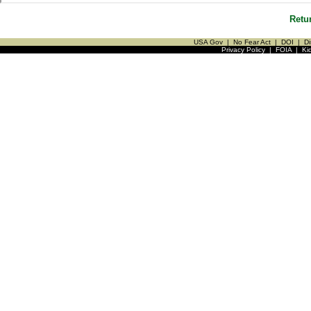
Retu
USA Gov
|
No Fear Act
|
DOI
|
Di
Privacy Policy
|
FOIA
|
Ki