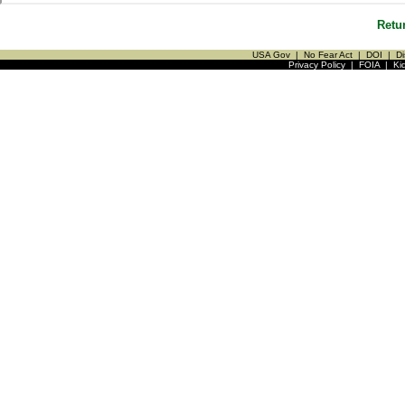
Retu
USA Gov
|
No Fear Act
|
DOI
|
Di
Privacy Policy
|
FOIA
|
Ki