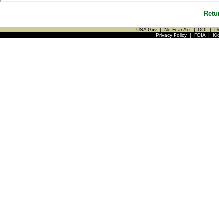
Retu
USA Gov
|
No Fear Act
|
DOI
|
Di
Privacy Policy
|
FOIA
|
Ki