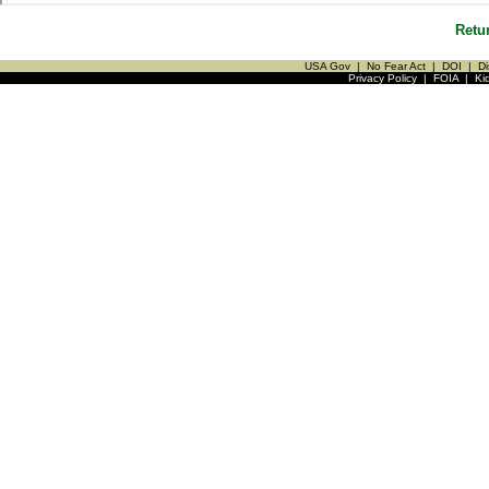
Retu
USA Gov
|
No Fear Act
|
DOI
|
Di
Privacy Policy
|
FOIA
|
Ki