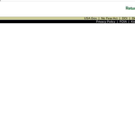
Retu
USA Gov
|
No Fear Act
|
DOI
|
Di
Privacy Policy
|
FOIA
|
Ki