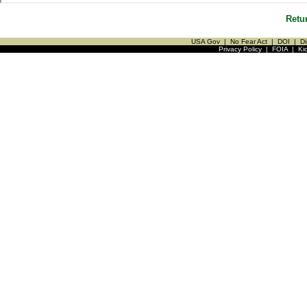
Retu
USA Gov
|
No Fear Act
|
DOI
|
Di
Privacy Policy
|
FOIA
|
Ki